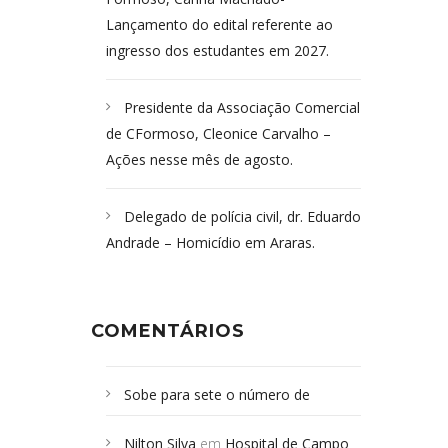
Lançamento do edital referente ao
ingresso dos estudantes em 2027.
Presidente da Associação Comercial
de CFormoso, Cleonice Carvalho –
Ações nesse mês de agosto.
Delegado de polícia civil, dr. Eduardo
Andrade – Homicídio em Araras.
COMENTÁRIOS
Sobe para sete o número de
Campoformosenses mortos em
Nilton Silva
em
Hospital de Campo
desabamento em São Paulo - Revista