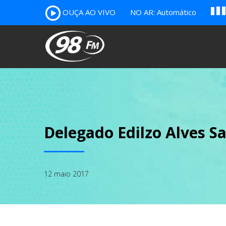
A
OUÇA AO VIVO
NO AR: Automático
B
c
Delegado Edilzo Alves S
12 maio 2017