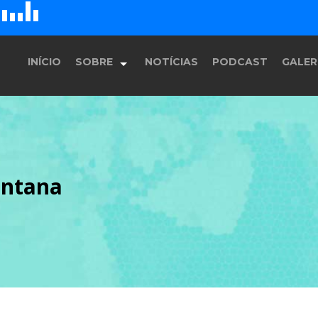
D
H
G
E
F
INÍCIO
SOBRE
NOTÍCIAS
PODCAST
GALER
História
antana
Equipe
Programação