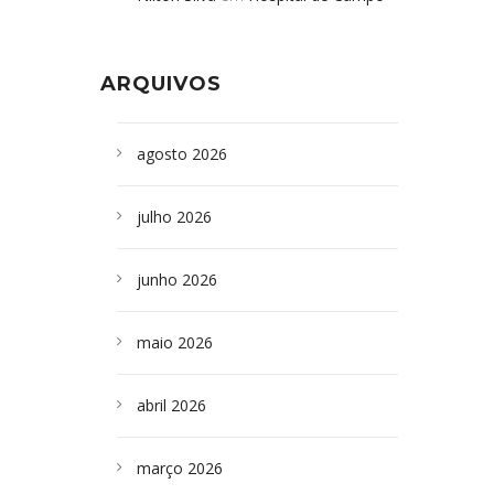
Formoso adquire aparelho para fazer
da Bahia
em
Campoformosenses que
exames de tomografia
morreram em desabamentos são
ARQUIVOS
sepultados em SP
agosto 2026
julho 2026
junho 2026
maio 2026
abril 2026
março 2026