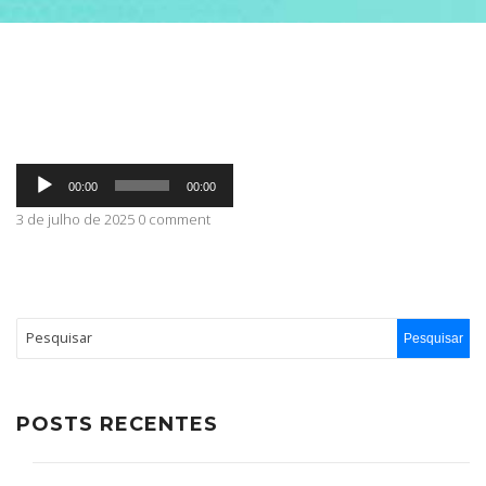
ABRANGÊNCIA
CONTATO
Tocador
00:00
00:00
de
áudio
3 de julho de 2025 0 comment
POSTS RECENTES