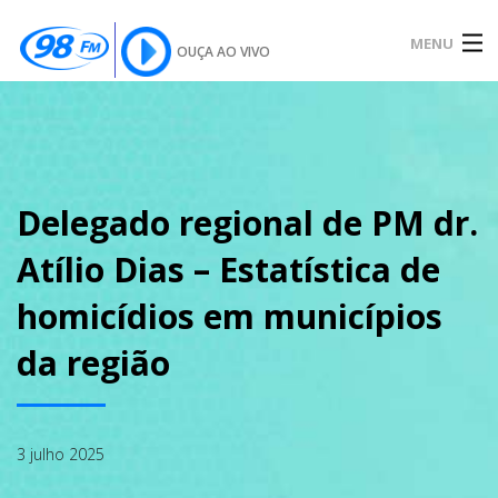
MENU
OUÇA AO VIVO
INÍCIO
SOBRE
Delegado regional de PM dr.
Atílio Dias – Estatística de
NOTÍCIAS
homicídios em municípios
da região
PODCAST
3 julho 2025
GALERIA