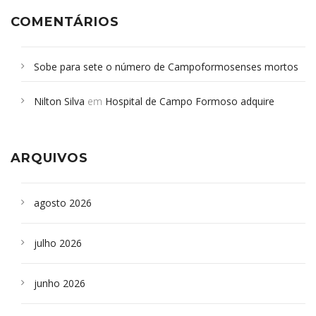
COMENTÁRIOS
Sobe para sete o número de Campoformosenses mortos
em desabamento em São Paulo - Revista da Bahia
em
Nilton Silva
em
Hospital de Campo Formoso adquire
Campoformosenses que morreram em desabamentos são
aparelho para fazer exames de tomografia
sepultados em SP
ARQUIVOS
agosto 2026
julho 2026
junho 2026