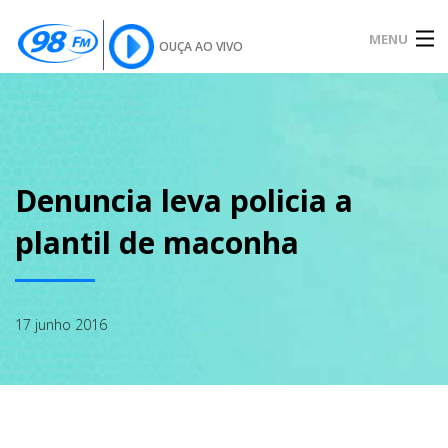
MENU
OUÇA AO VIVO
INÍCIO
SOBRE
Denuncia leva policia a
plantil de maconha
NOTÍCIAS
17 junho 2016
PODCAST
GALERIA