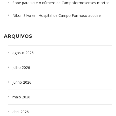
Sobe para sete o número de Campoformosenses mortos
em desabamento em São Paulo - Revista da Bahia
em
Nilton Silva
em
Hospital de Campo Formoso adquire
Campoformosenses que morreram em desabamentos são
aparelho para fazer exames de tomografia
sepultados em SP
ARQUIVOS
agosto 2026
julho 2026
junho 2026
maio 2026
abril 2026