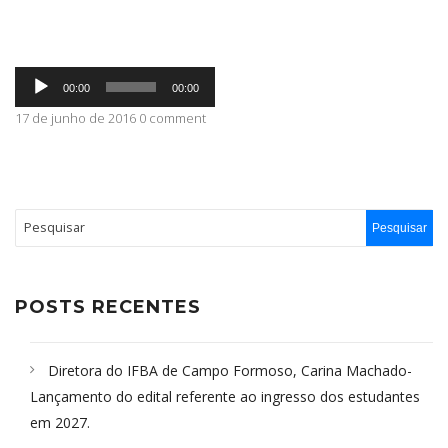
ABRANGÊNCIA
Tocador
00:00
00:00
de
áudio
17 de junho de 2016 0 comment
CONTATO
POSTS RECENTES
Diretora do IFBA de Campo Formoso, Carina Machado-
Lançamento do edital referente ao ingresso dos estudantes
em 2027.