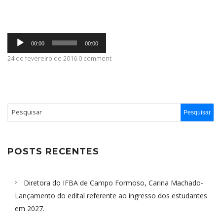
ABRANGÊNCIA
Tocador
00:00
00:00
de
áudio
24 de fevereiro de 2016 0 comment
CONTATO
POSTS RECENTES
Diretora do IFBA de Campo Formoso, Carina Machado-
Lançamento do edital referente ao ingresso dos estudantes
em 2027.