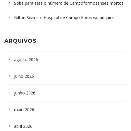
Sobe para sete o número de Campoformosenses mortos
em desabamento em São Paulo - Revista da Bahia
em
Nilton Silva
em
Hospital de Campo Formoso adquire
Campoformosenses que morreram em desabamentos são
aparelho para fazer exames de tomografia
sepultados em SP
ARQUIVOS
agosto 2026
julho 2026
junho 2026
maio 2026
abril 2026