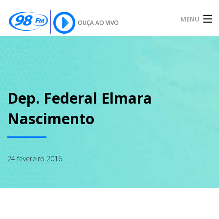
MENU
OUÇA AO VIVO
INÍCIO
SOBRE
Dep. Federal Elmara
Nascimento
NOTÍCIAS
24 fevereiro 2016
PODCAST
GALERIA