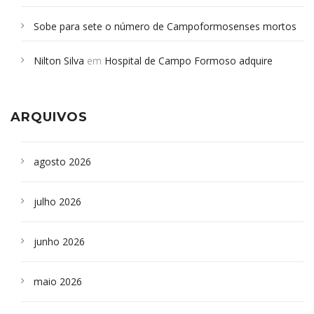
Sobe para sete o número de Campoformosenses mortos
em desabamento em São Paulo - Revista da Bahia
em
Nilton Silva
em
Hospital de Campo Formoso adquire
Campoformosenses que morreram em desabamentos são
aparelho para fazer exames de tomografia
sepultados em SP
ARQUIVOS
agosto 2026
julho 2026
junho 2026
maio 2026