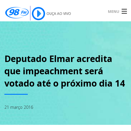
MENU
OUÇA AO VIVO
INÍCIO
SOBRE
Deputado Elmar acredita
que impeachment será
NOTÍCIAS
votado até o próximo dia 14
PODCAST
21 março 2016
GALERIA