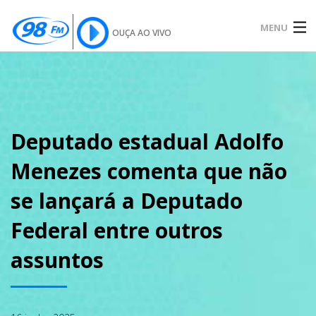
MENU
OUÇA AO VIVO
INÍCIO
SOBRE
Deputado estadual Adolfo
Menezes comenta que não
NOTÍCIAS
se lançará a Deputado
Federal entre outros
PODCAST
assuntos
GALERIA