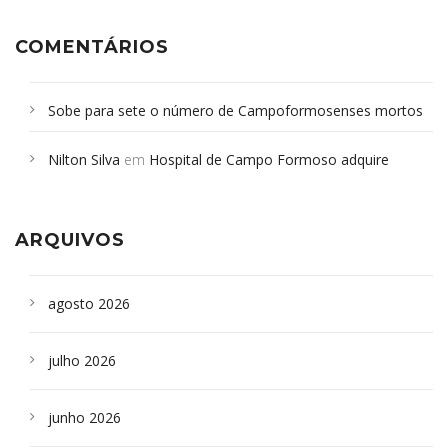
COMENTÁRIOS
Sobe para sete o número de Campoformosenses mortos
em desabamento em São Paulo - Revista da Bahia
em
Nilton Silva
em
Hospital de Campo Formoso adquire
Campoformosenses que morreram em desabamentos são
aparelho para fazer exames de tomografia
sepultados em SP
ARQUIVOS
agosto 2026
julho 2026
junho 2026