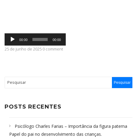
ABRANGÊNCIA
Tocador
CONTATO
00:00
00:00
de
áudio
25 de junho de 2025 0 comment
POSTS RECENTES
Psicólogo Charles Farias – Importância da figura paterna
Papel do pai no desenvolvimento das crianças.