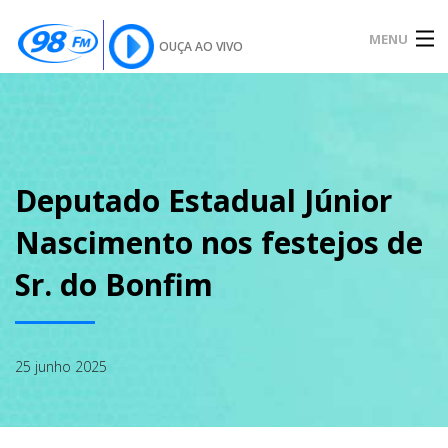
MENU
OUÇA AO VIVO
INÍCIO
SOBRE
Deputado Estadual Júnior
Nascimento nos festejos de
NOTÍCIAS
Sr. do Bonfim
PODCAST
25 junho 2025
GALERIA