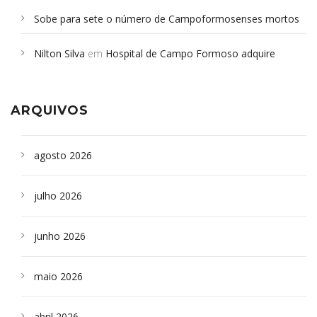
Sobe para sete o número de Campoformosenses mortos
em desabamento em São Paulo - Revista da Bahia
em
Nilton Silva
em
Hospital de Campo Formoso adquire
Campoformosenses que morreram em desabamentos são
aparelho para fazer exames de tomografia
sepultados em SP
ARQUIVOS
agosto 2026
julho 2026
junho 2026
maio 2026
abril 2026