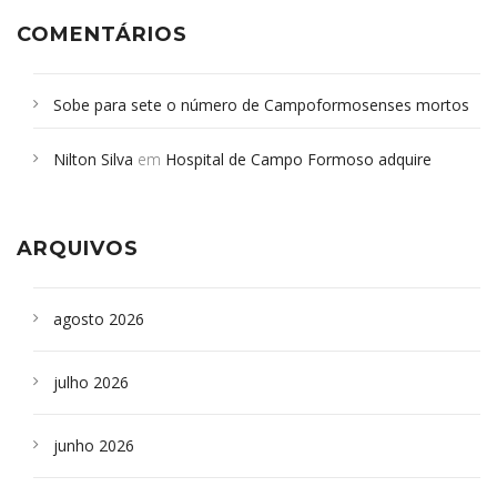
COMENTÁRIOS
Sobe para sete o número de Campoformosenses mortos
em desabamento em São Paulo - Revista da Bahia
em
Nilton Silva
em
Hospital de Campo Formoso adquire
Campoformosenses que morreram em desabamentos são
aparelho para fazer exames de tomografia
sepultados em SP
ARQUIVOS
agosto 2026
julho 2026
junho 2026