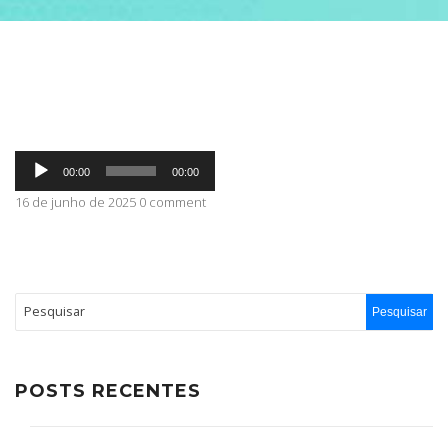
ABRANGÊNCIA
CONTATO
Tocador
00:00
00:00
de
áudio
16 de junho de 2025 0 comment
POSTS RECENTES