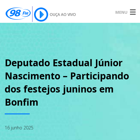
MENU
OUÇA AO VIVO
INÍCIO
SOBRE
Deputado Estadual Júnior
Nascimento – Participando
NOTÍCIAS
dos festejos juninos em
Bonfim
PODCAST
16 junho 2025
GALERIA