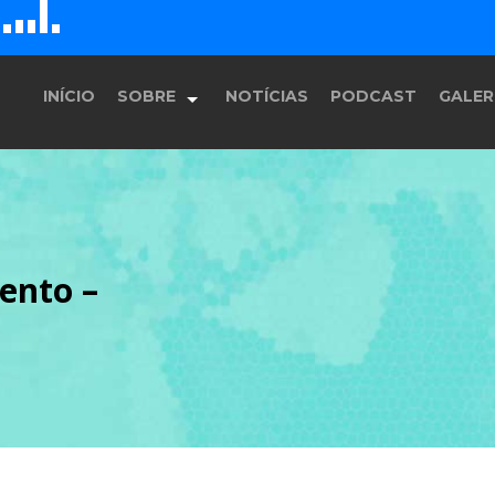
D
H
E
F
G
INÍCIO
SOBRE
NOTÍCIAS
PODCAST
GALER
História
ento –
Equipe
Programação