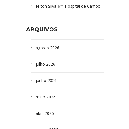
Nilton Silva
em
Hospital de Campo
desabamento em São Paulo - Revista
Formoso adquire aparelho para fazer
da Bahia
em
Campoformosenses que
exames de tomografia
morreram em desabamentos são
ARQUIVOS
sepultados em SP
agosto 2026
julho 2026
junho 2026
maio 2026
abril 2026