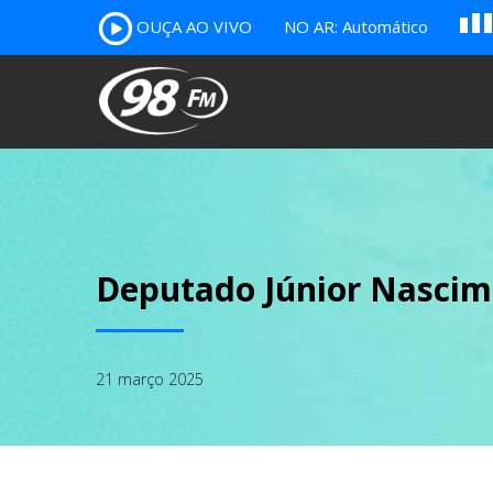
A
OUÇA AO VIVO
NO AR: Automático
B
c
Deputado Júnior Nascim
21 março 2025