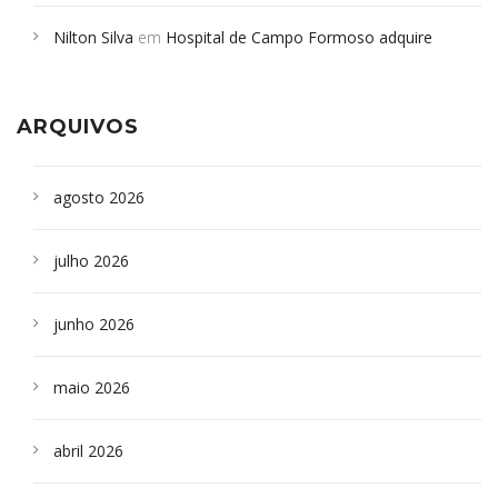
em desabamento em São Paulo - Revista da Bahia
em
Nilton Silva
em
Hospital de Campo Formoso adquire
Campoformosenses que morreram em desabamentos são
aparelho para fazer exames de tomografia
sepultados em SP
ARQUIVOS
agosto 2026
julho 2026
junho 2026
maio 2026
abril 2026