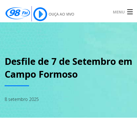
MENU
OUÇA AO VIVO
INÍCIO
SOBRE
Desfile de 7 de Setembro em
Campo Formoso
NOTÍCIAS
8 setembro 2025
PODCAST
GALERIA