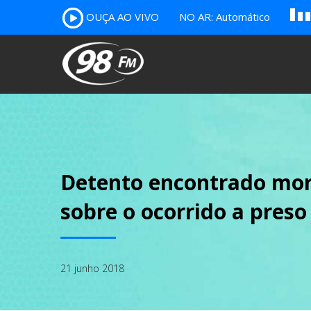
A
OUÇA AO VIVO
NO AR: Automático
B
c
Detento encontrado mor
sobre o ocorrido a pres
21 junho 2018