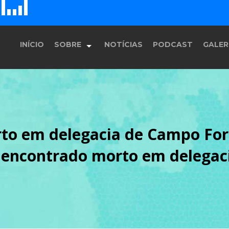
D
H
G
E
F
INÍCIO
SOBRE
NOTÍCIAS
PODCAST
GALER
História
to em delegacia de Campo For
Equipe
o encontrado morto em delegac
Programação