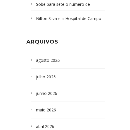
Sobe para sete o número de
Campoformosenses mortos em
Nilton Silva
em
Hospital de Campo
desabamento em São Paulo - Revista
Formoso adquire aparelho para fazer
da Bahia
em
Campoformosenses que
exames de tomografia
morreram em desabamentos são
ARQUIVOS
sepultados em SP
agosto 2026
julho 2026
junho 2026
maio 2026
abril 2026