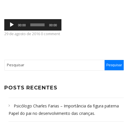
ABRANGÊNCIA
Tocador
00:00
00:00
de
áudio
29 de agosto de 2016 0 comment
CONTATO
POSTS RECENTES
Psicólogo Charles Farias – Importância da figura paterna
Papel do pai no desenvolvimento das crianças.