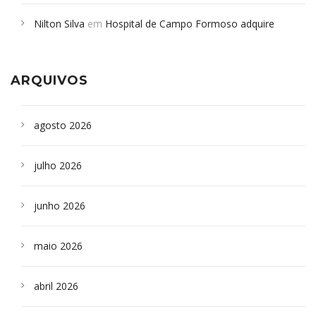
em desabamento em São Paulo - Revista da Bahia
em
Nilton Silva
em
Hospital de Campo Formoso adquire
Campoformosenses que morreram em desabamentos são
aparelho para fazer exames de tomografia
sepultados em SP
ARQUIVOS
agosto 2026
julho 2026
junho 2026
maio 2026
abril 2026