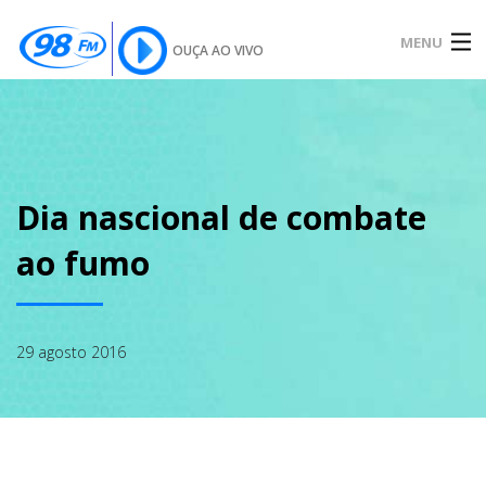
MENU
OUÇA AO VIVO
INÍCIO
SOBRE
Dia nascional de combate
ao fumo
NOTÍCIAS
29 agosto 2016
PODCAST
GALERIA