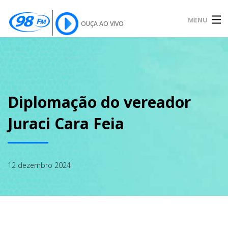
MENU
OUÇA AO VIVO
INÍCIO
SOBRE
Diplomação do vereador
Juraci Cara Feia
NOTÍCIAS
12 dezembro 2024
PODCAST
GALERIA