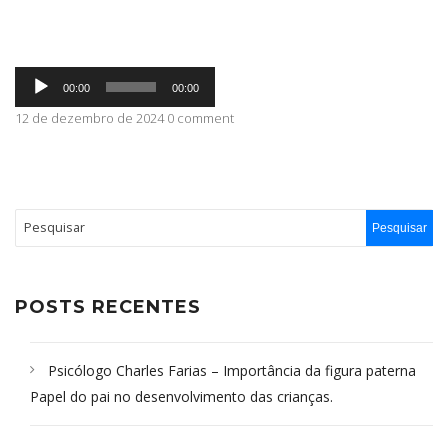
ABRANGÊNCIA
Tocador
00:00
00:00
de
áudio
12 de dezembro de 2024 0 comment
CONTATO
POSTS RECENTES
Psicólogo Charles Farias – Importância da figura paterna
Papel do pai no desenvolvimento das crianças.