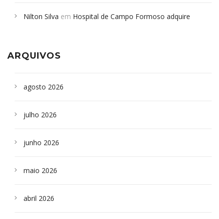
em desabamento em São Paulo - Revista da Bahia
em
Nilton Silva
em
Hospital de Campo Formoso adquire
Campoformosenses que morreram em desabamentos são
aparelho para fazer exames de tomografia
sepultados em SP
ARQUIVOS
agosto 2026
julho 2026
junho 2026
maio 2026
abril 2026