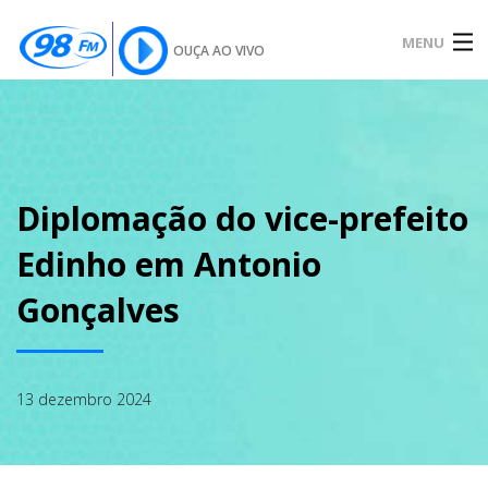
MENU
OUÇA AO VIVO
INÍCIO
SOBRE
Diplomação do vice-prefeito
Edinho em Antonio
NOTÍCIAS
Gonçalves
PODCAST
13 dezembro 2024
GALERIA