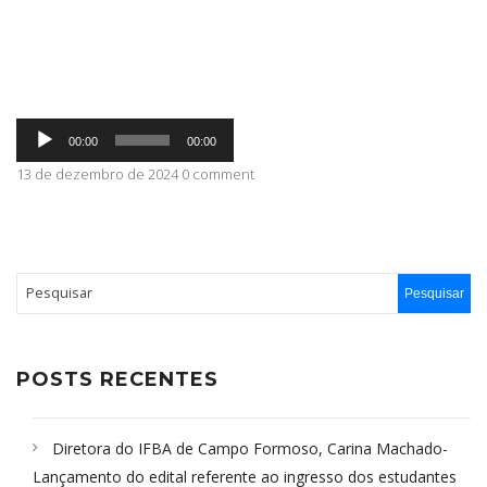
ABRANGÊNCIA
Tocador
CONTATO
00:00
00:00
de
áudio
13 de dezembro de 2024 0 comment
POSTS RECENTES
Diretora do IFBA de Campo Formoso, Carina Machado-
Lançamento do edital referente ao ingresso dos estudantes