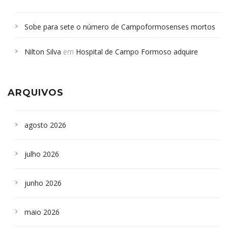
Sobe para sete o número de Campoformosenses mortos
em desabamento em São Paulo - Revista da Bahia
em
Nilton Silva
em
Hospital de Campo Formoso adquire
Campoformosenses que morreram em desabamentos são
aparelho para fazer exames de tomografia
sepultados em SP
ARQUIVOS
agosto 2026
julho 2026
junho 2026
maio 2026