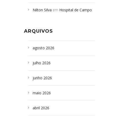
Campoformosenses mortos em
Nilton Silva
em
Hospital de Campo
desabamento em São Paulo - Revista
Formoso adquire aparelho para fazer
da Bahia
em
Campoformosenses que
exames de tomografia
morreram em desabamentos são
ARQUIVOS
sepultados em SP
agosto 2026
julho 2026
junho 2026
maio 2026
abril 2026