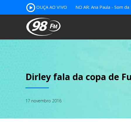
OUÇA AO VIVO
NO AR: Ana Paula - Som da 
Dirley fala da copa de F
17 novembro 2016