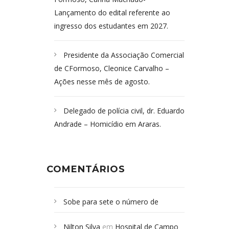
Lançamento do edital referente ao
ingresso dos estudantes em 2027.
Presidente da Associação Comercial
de CFormoso, Cleonice Carvalho –
Ações nesse mês de agosto.
Delegado de polícia civil, dr. Eduardo
Andrade – Homicídio em Araras.
COMENTÁRIOS
Sobe para sete o número de
Campoformosenses mortos em
Nilton Silva
em
Hospital de Campo
desabamento em São Paulo - Revista