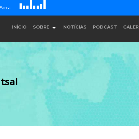
D
H
A
Farra
E
F
G
B
c
INÍCIO
SOBRE
NOTÍCIAS
PODCAST
GALER
História
utsal
Equipe
Programação