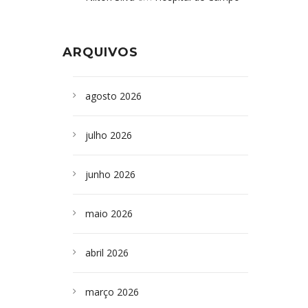
Formoso adquire aparelho para fazer
da Bahia
em
Campoformosenses que
exames de tomografia
morreram em desabamentos são
ARQUIVOS
sepultados em SP
agosto 2026
julho 2026
junho 2026
maio 2026
abril 2026
março 2026