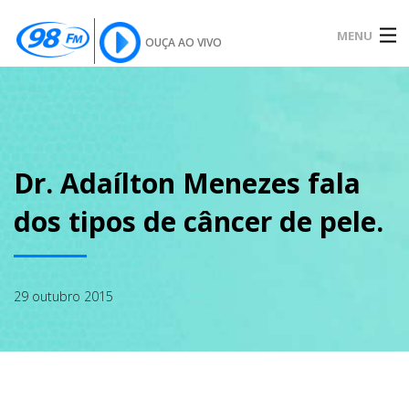
MENU
OUÇA AO VIVO
INÍCIO
SOBRE
Dr. Adaílton Menezes fala
dos tipos de câncer de pele.
NOTÍCIAS
29 outubro 2015
PODCAST
GALERIA