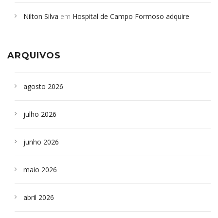
em desabamento em São Paulo - Revista da Bahia
em
Nilton Silva
em
Hospital de Campo Formoso adquire
Campoformosenses que morreram em desabamentos são
aparelho para fazer exames de tomografia
sepultados em SP
ARQUIVOS
agosto 2026
julho 2026
junho 2026
maio 2026
abril 2026