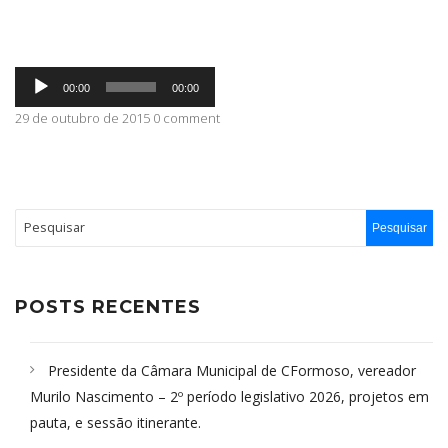
ABRANGÊNCIA
Tocador
00:00
00:00
de
áudio
29 de outubro de 2015 0 comment
CONTATO
POSTS RECENTES
Presidente da Câmara Municipal de CFormoso, vereador
Murilo Nascimento – 2º período legislativo 2026, projetos em
pauta, e sessão itinerante.