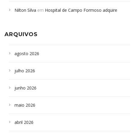
em desabamento em São Paulo - Revista da Bahia
em
Nilton Silva
em
Hospital de Campo Formoso adquire
Campoformosenses que morreram em desabamentos são
aparelho para fazer exames de tomografia
sepultados em SP
ARQUIVOS
agosto 2026
julho 2026
junho 2026
maio 2026
abril 2026