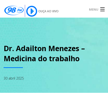
MENU
OUÇA AO VIVO
INÍCIO
SOBRE
Dr. Adailton Menezes –
Medicina do trabalho
NOTÍCIAS
30 abril 2025
PODCAST
GALERIA