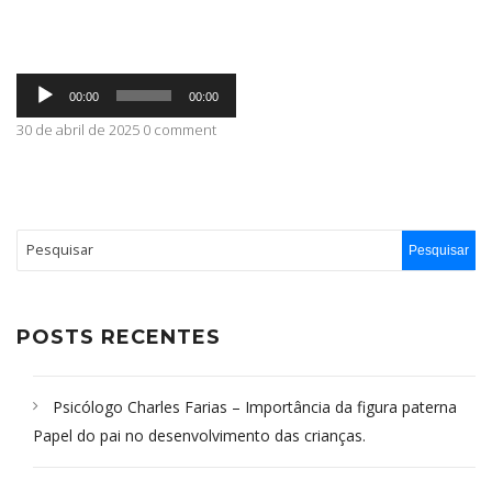
ABRANGÊNCIA
Tocador
00:00
00:00
de
áudio
30 de abril de 2025 0 comment
CONTATO
POSTS RECENTES
Psicólogo Charles Farias – Importância da figura paterna
Papel do pai no desenvolvimento das crianças.