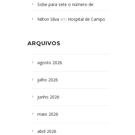
Sobe para sete o número de
Campoformosenses mortos em
Nilton Silva
em
Hospital de Campo
desabamento em São Paulo - Revista
Formoso adquire aparelho para fazer
da Bahia
em
Campoformosenses que
exames de tomografia
morreram em desabamentos são
ARQUIVOS
sepultados em SP
agosto 2026
julho 2026
junho 2026
maio 2026
abril 2026