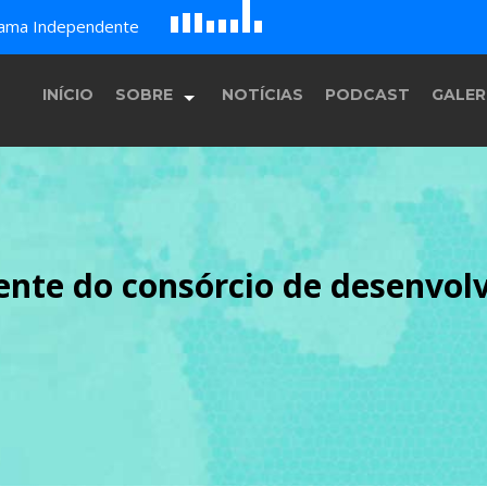
D
H
A
rama Independente
E
F
B
c
G
INÍCIO
SOBRE
NOTÍCIAS
PODCAST
GALER
História
ente do consórcio de desenvo
Equipe
Programação