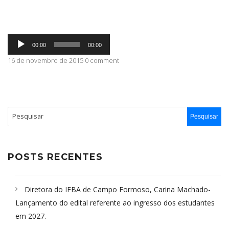
ABRANGÊNCIA
Tocador
00:00
00:00
de
áudio
16 de novembro de 2015 0 comment
CONTATO
POSTS RECENTES
Diretora do IFBA de Campo Formoso, Carina Machado-
Lançamento do edital referente ao ingresso dos estudantes
em 2027.