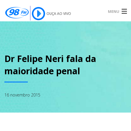
MENU
OUÇA AO VIVO
INÍCIO
SOBRE
Dr Felipe Neri fala da
maioridade penal
NOTÍCIAS
16 novembro 2015
PODCAST
GALERIA