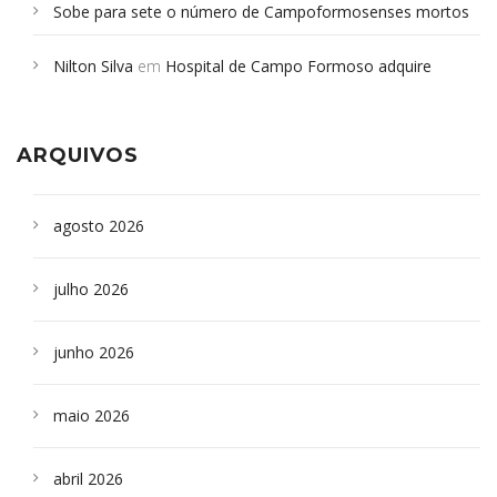
Sobe para sete o número de Campoformosenses mortos
em desabamento em São Paulo - Revista da Bahia
em
Nilton Silva
em
Hospital de Campo Formoso adquire
Campoformosenses que morreram em desabamentos são
aparelho para fazer exames de tomografia
sepultados em SP
ARQUIVOS
agosto 2026
julho 2026
junho 2026
maio 2026
abril 2026