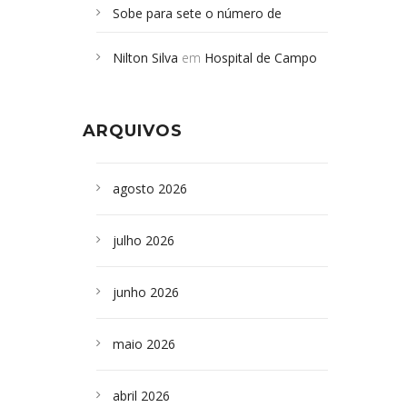
Sobe para sete o número de
Campoformosenses mortos em
Nilton Silva
em
Hospital de Campo
desabamento em São Paulo - Revista
Formoso adquire aparelho para fazer
da Bahia
em
Campoformosenses que
exames de tomografia
morreram em desabamentos são
ARQUIVOS
sepultados em SP
agosto 2026
julho 2026
junho 2026
maio 2026
abril 2026