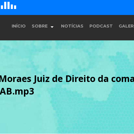
G
D
H
E
F
INÍCIO
SOBRE
NOTÍCIAS
PODCAST
GALER
História
 Moraes Juiz de Direito da coma
Equipe
 OAB.mp3
Programação