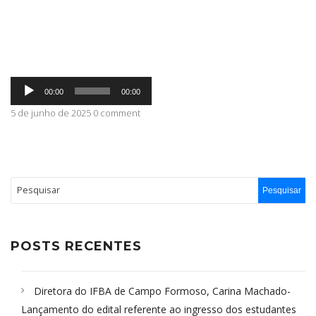
ABRANGÊNCIA
Tocador
CONTATO
00:00
00:00
de
áudio
5 de junho de 2025 0 comment
POSTS RECENTES
Diretora do IFBA de Campo Formoso, Carina Machado-
Lançamento do edital referente ao ingresso dos estudantes