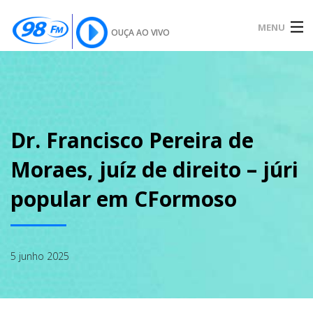
MENU
OUÇA AO VIVO
INÍCIO
SOBRE
Dr. Francisco Pereira de
Moraes, juíz de direito – júri
NOTÍCIAS
popular em CFormoso
PODCAST
5 junho 2025
GALERIA