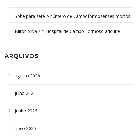
Sobe para sete o número de Campoformosenses mortos
em desabamento em São Paulo - Revista da Bahia
em
Nilton Silva
em
Hospital de Campo Formoso adquire
Campoformosenses que morreram em desabamentos são
aparelho para fazer exames de tomografia
sepultados em SP
ARQUIVOS
agosto 2026
julho 2026
junho 2026
maio 2026