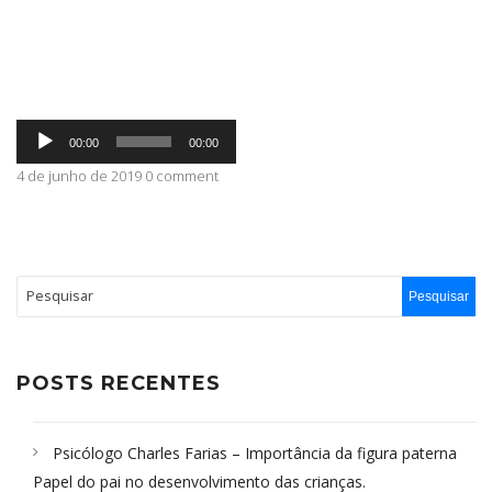
ABRANGÊNCIA
Tocador
CONTATO
00:00
00:00
de
áudio
4 de junho de 2019 0 comment
POSTS RECENTES
Psicólogo Charles Farias – Importância da figura paterna
Papel do pai no desenvolvimento das crianças.