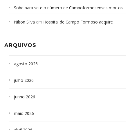
Sobe para sete o número de Campoformosenses mortos
em desabamento em São Paulo - Revista da Bahia
em
Nilton Silva
em
Hospital de Campo Formoso adquire
Campoformosenses que morreram em desabamentos são
aparelho para fazer exames de tomografia
sepultados em SP
ARQUIVOS
agosto 2026
julho 2026
junho 2026
maio 2026
abril 2026