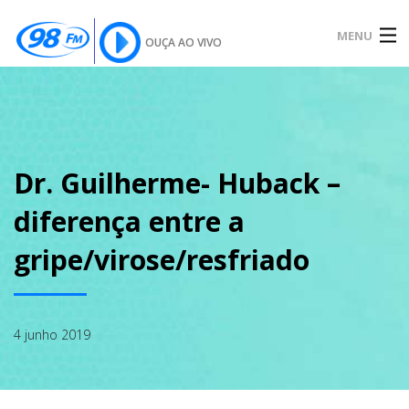
MENU
OUÇA AO VIVO
INÍCIO
SOBRE
Dr. Guilherme- Huback –
diferença entre a
NOTÍCIAS
gripe/virose/resfriado
PODCAST
4 junho 2019
GALERIA