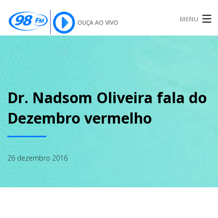
MENU
OUÇA AO VIVO
INÍCIO
SOBRE
Dr. Nadsom Oliveira fala do
Dezembro vermelho
NOTÍCIAS
26 dezembro 2016
PODCAST
GALERIA