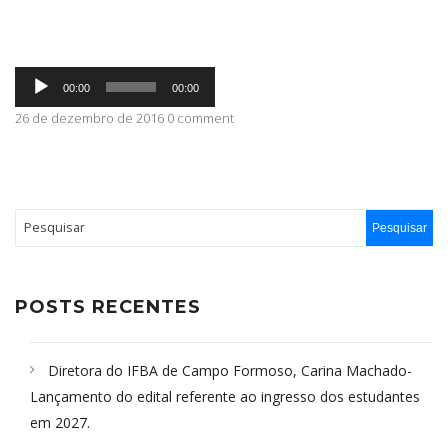
ABRANGÊNCIA
Tocador
00:00
00:00
de
áudio
26 de dezembro de 2016 0 comment
CONTATO
POSTS RECENTES
Diretora do IFBA de Campo Formoso, Carina Machado-
Lançamento do edital referente ao ingresso dos estudantes
em 2027.