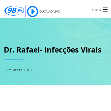
MENU
OUÇA AO VIVO
INÍCIO
SOBRE
Dr. Rafael- Infecções Virais
NOTÍCIAS
12 fevereiro 2019
PODCAST
GALERIA