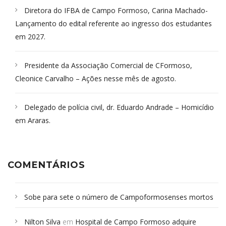
Diretora do IFBA de Campo Formoso, Carina Machado-
Lançamento do edital referente ao ingresso dos estudantes
em 2027.
Presidente da Associação Comercial de CFormoso,
Cleonice Carvalho – Ações nesse mês de agosto.
Delegado de polícia civil, dr. Eduardo Andrade – Homicídio
em Araras.
COMENTÁRIOS
Sobe para sete o número de Campoformosenses mortos
em desabamento em São Paulo - Revista da Bahia
em
Nilton Silva
em
Hospital de Campo Formoso adquire
Campoformosenses que morreram em desabamentos são