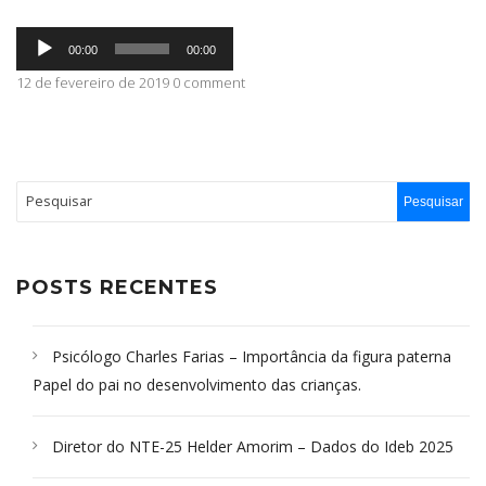
Tocador
ABRANGÊNCIA
00:00
00:00
de
áudio
12 de fevereiro de 2019 0 comment
CONTATO
POSTS RECENTES
Psicólogo Charles Farias – Importância da figura paterna
Papel do pai no desenvolvimento das crianças.
Diretor do NTE-25 Helder Amorim – Dados do Ideb 2025