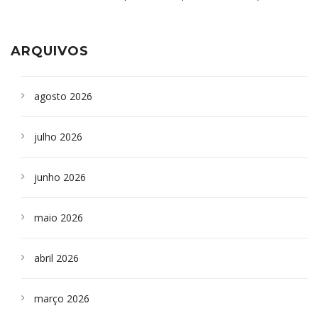
aparelho para fazer exames de tomografia
sepultados em SP
ARQUIVOS
agosto 2026
julho 2026
junho 2026
maio 2026
abril 2026
março 2026