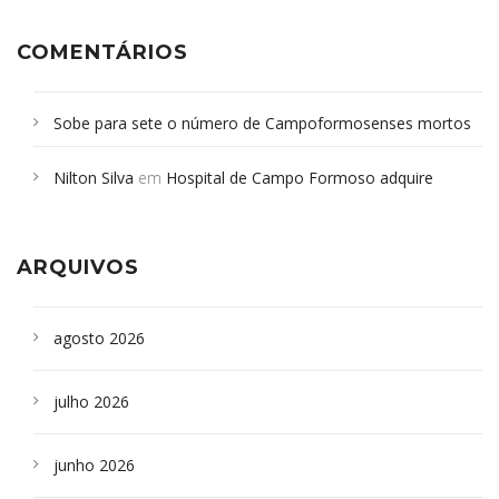
COMENTÁRIOS
Sobe para sete o número de Campoformosenses mortos
em desabamento em São Paulo - Revista da Bahia
em
Nilton Silva
em
Hospital de Campo Formoso adquire
Campoformosenses que morreram em desabamentos são
aparelho para fazer exames de tomografia
sepultados em SP
ARQUIVOS
agosto 2026
julho 2026
junho 2026