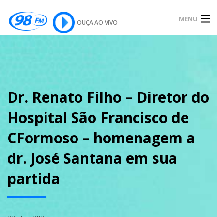
MENU
OUÇA AO VIVO
INÍCIO
SOBRE
Dr. Renato Filho – Diretor do
Hospital São Francisco de
NOTÍCIAS
CFormoso – homenagem a
dr. José Santana em sua
PODCAST
partida
GALERIA