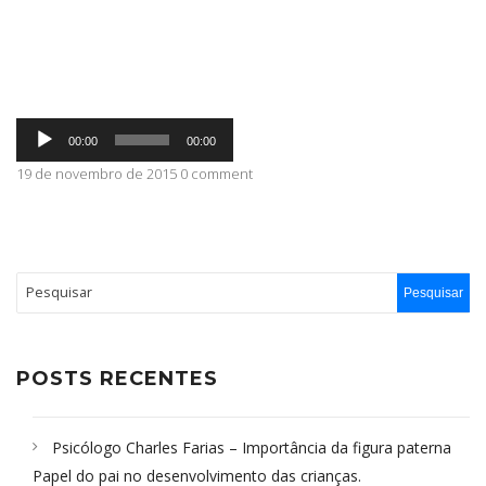
ABRANGÊNCIA
Tocador
CONTATO
00:00
00:00
de
áudio
19 de novembro de 2015 0 comment
POSTS RECENTES
Psicólogo Charles Farias – Importância da figura paterna
Papel do pai no desenvolvimento das crianças.