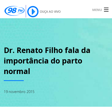
MENU
OUÇA AO VIVO
INÍCIO
SOBRE
Dr. Renato Filho fala da
importância do parto
NOTÍCIAS
normal
PODCAST
19 novembro 2015
GALERIA