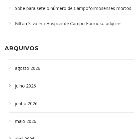
Sobe para sete o número de Campoformosenses mortos
em desabamento em São Paulo - Revista da Bahia
em
Nilton Silva
em
Hospital de Campo Formoso adquire
Campoformosenses que morreram em desabamentos são
aparelho para fazer exames de tomografia
sepultados em SP
ARQUIVOS
agosto 2026
julho 2026
junho 2026
maio 2026
abril 2026