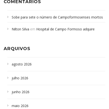
COMENTÁRIOS
Sobe para sete o número de Campoformosenses mortos
em desabamento em São Paulo - Revista da Bahia
em
Nilton Silva
em
Hospital de Campo Formoso adquire
Campoformosenses que morreram em desabamentos são
aparelho para fazer exames de tomografia
sepultados em SP
ARQUIVOS
agosto 2026
julho 2026
junho 2026
maio 2026