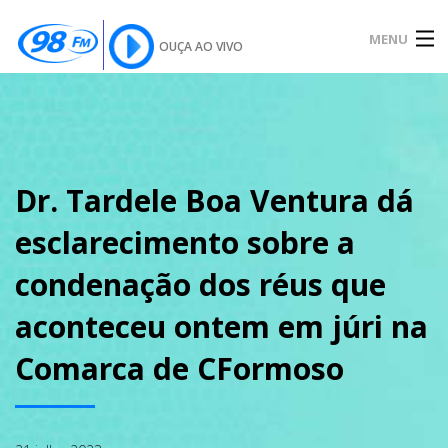
MENU
OUÇA AO VIVO
INÍCIO
SOBRE
Dr. Tardele Boa Ventura dá
esclarecimento sobre a
NOTÍCIAS
condenação dos réus que
aconteceu ontem em júri na
PODCAST
Comarca de CFormoso
GALERIA