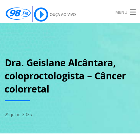
MENU
OUÇA AO VIVO
INÍCIO
SOBRE
Dra. Geislane Alcântara,
coloproctologista – Câncer
NOTÍCIAS
colorretal
PODCAST
25 julho 2025
GALERIA