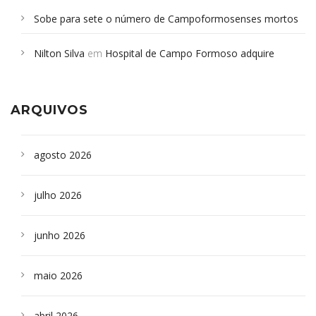
Sobe para sete o número de Campoformosenses mortos
em desabamento em São Paulo - Revista da Bahia
em
Nilton Silva
em
Hospital de Campo Formoso adquire
Campoformosenses que morreram em desabamentos são
aparelho para fazer exames de tomografia
sepultados em SP
ARQUIVOS
agosto 2026
julho 2026
junho 2026
maio 2026
abril 2026