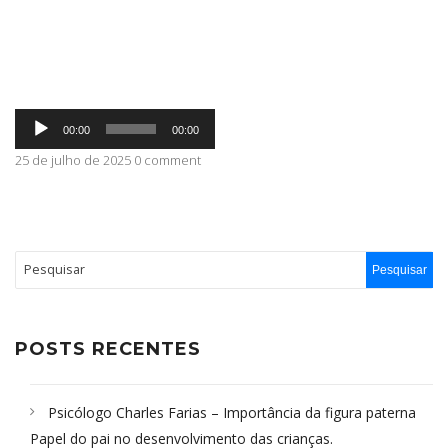
ABRANGÊNCIA
Tocador
CONTATO
00:00
00:00
de
áudio
25 de julho de 2025 0 comment
POSTS RECENTES
Psicólogo Charles Farias – Importância da figura paterna
Papel do pai no desenvolvimento das crianças.