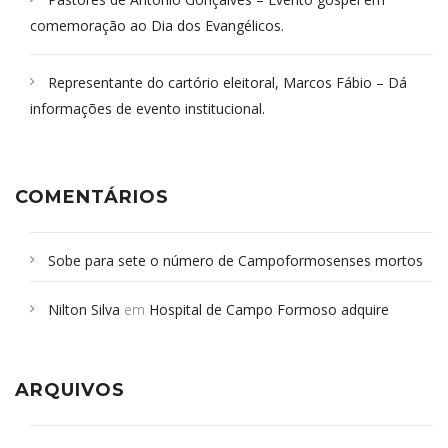
comemoração ao Dia dos Evangélicos.
Representante do cartório eleitoral, Marcos Fábio – Dá
informações de evento institucional.
COMENTÁRIOS
Sobe para sete o número de Campoformosenses mortos
em desabamento em São Paulo - Revista da Bahia
em
Nilton Silva
em
Hospital de Campo Formoso adquire
Campoformosenses que morreram em desabamentos são
aparelho para fazer exames de tomografia
sepultados em SP
ARQUIVOS