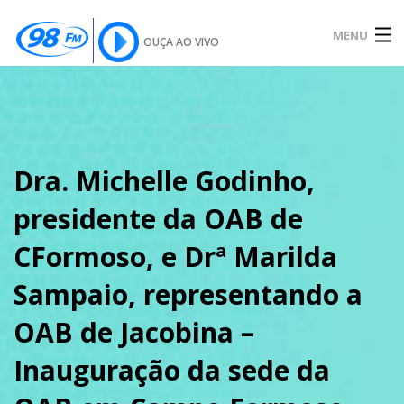
MENU
OUÇA AO VIVO
INÍCIO
SOBRE
Dra. Michelle Godinho,
presidente da OAB de
NOTÍCIAS
CFormoso, e Drª Marilda
Sampaio, representando a
PODCAST
OAB de Jacobina –
Inauguração da sede da
GALERIA