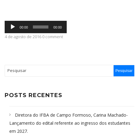
ABRANGÊNCIA
Tocador
00:00
00:00
de
áudio
4 de agosto de 2016 0 comment
CONTATO
POSTS RECENTES
Diretora do IFBA de Campo Formoso, Carina Machado-
Lançamento do edital referente ao ingresso dos estudantes
em 2027.