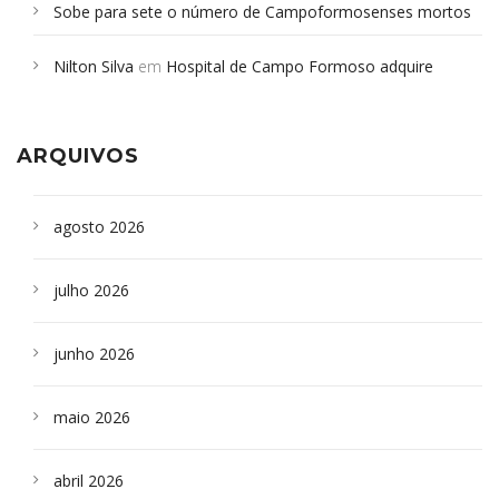
Sobe para sete o número de Campoformosenses mortos
em desabamento em São Paulo - Revista da Bahia
em
Nilton Silva
em
Hospital de Campo Formoso adquire
Campoformosenses que morreram em desabamentos são
aparelho para fazer exames de tomografia
sepultados em SP
ARQUIVOS
agosto 2026
julho 2026
junho 2026
maio 2026
abril 2026