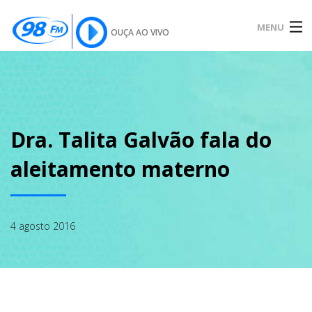
MENU
OUÇA AO VIVO
INÍCIO
SOBRE
Dra. Talita Galvão fala do
aleitamento materno
NOTÍCIAS
4 agosto 2016
PODCAST
GALERIA