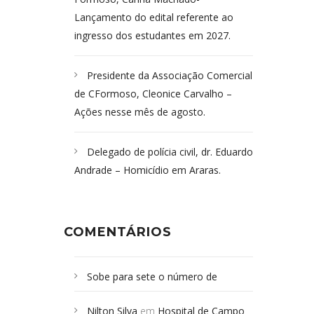
Lançamento do edital referente ao
ingresso dos estudantes em 2027.
Presidente da Associação Comercial
de CFormoso, Cleonice Carvalho –
Ações nesse mês de agosto.
Delegado de polícia civil, dr. Eduardo
Andrade – Homicídio em Araras.
COMENTÁRIOS
Sobe para sete o número de
Campoformosenses mortos em
Nilton Silva
em
Hospital de Campo
desabamento em São Paulo - Revista