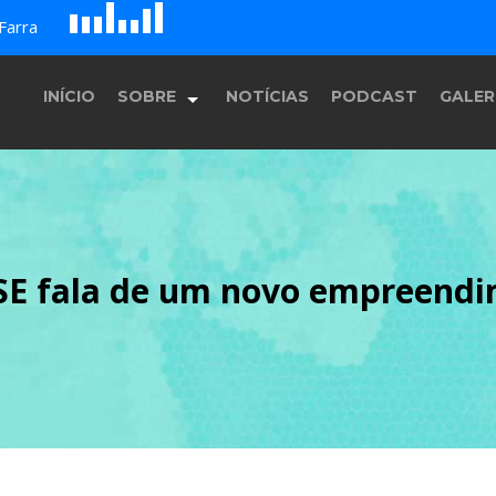
D
H
A
Farra
G
E
F
B
c
INÍCIO
SOBRE
NOTÍCIAS
PODCAST
GALER
História
ASE fala de um novo empreendi
Equipe
Programação