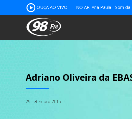
OUÇA AO VIVO
NO AR: Ana Paula - Som da 
Adriano Oliveira da EB
29 setembro 2015