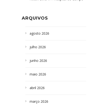
Formoso adquire aparelho para fazer
da Bahia
em
Campoformosenses que
exames de tomografia
morreram em desabamentos são
ARQUIVOS
sepultados em SP
agosto 2026
julho 2026
junho 2026
maio 2026
abril 2026
março 2026