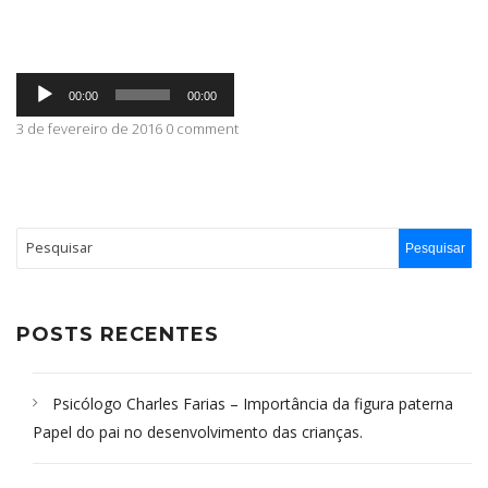
ABRANGÊNCIA
Tocador
00:00
00:00
de
áudio
3 de fevereiro de 2016 0 comment
CONTATO
POSTS RECENTES
Psicólogo Charles Farias – Importância da figura paterna
Papel do pai no desenvolvimento das crianças.