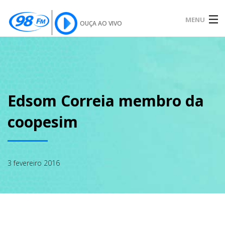
MENU
OUÇA AO VIVO
INÍCIO
SOBRE
Edsom Correia membro da
coopesim
NOTÍCIAS
3 fevereiro 2016
PODCAST
GALERIA