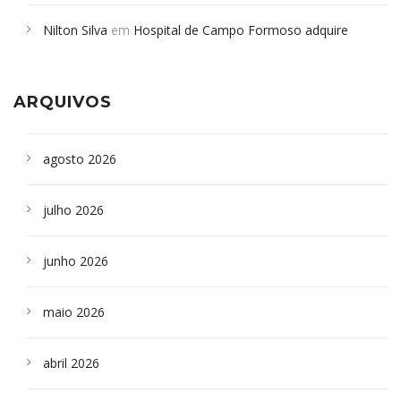
em desabamento em São Paulo - Revista da Bahia
em
Nilton Silva
em
Hospital de Campo Formoso adquire
Campoformosenses que morreram em desabamentos são
aparelho para fazer exames de tomografia
sepultados em SP
ARQUIVOS
agosto 2026
julho 2026
junho 2026
maio 2026
abril 2026