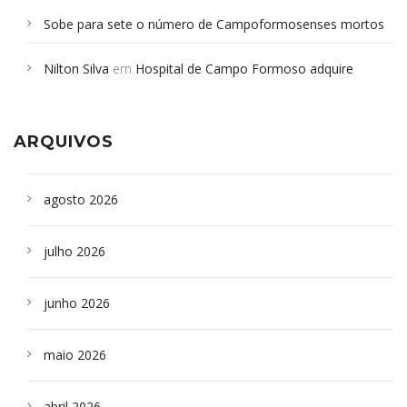
Sobe para sete o número de Campoformosenses mortos
em desabamento em São Paulo - Revista da Bahia
em
Nilton Silva
em
Hospital de Campo Formoso adquire
Campoformosenses que morreram em desabamentos são
aparelho para fazer exames de tomografia
sepultados em SP
ARQUIVOS
agosto 2026
julho 2026
junho 2026
maio 2026
abril 2026