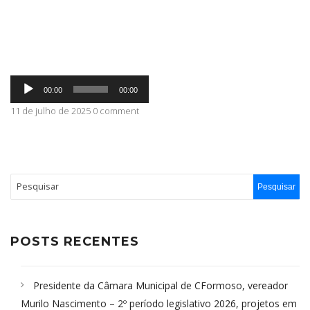
ABRANGÊNCIA
Tocador
CONTATO
00:00
00:00
de
áudio
11 de julho de 2025 0 comment
POSTS RECENTES
Presidente da Câmara Municipal de CFormoso, vereador
Murilo Nascimento – 2º período legislativo 2026, projetos em