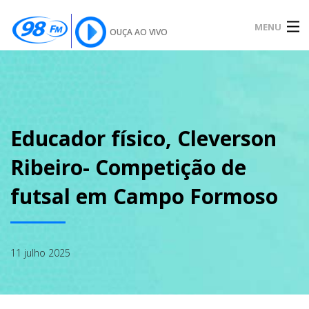
MENU
OUÇA AO VIVO
INÍCIO
SOBRE
Educador físico, Cleverson
Ribeiro- Competição de
NOTÍCIAS
futsal em Campo Formoso
PODCAST
11 julho 2025
GALERIA