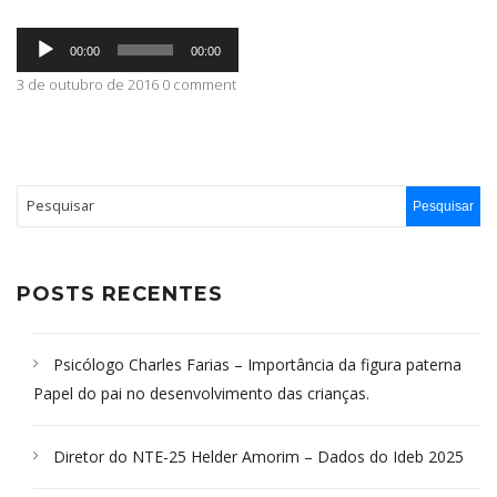
Tocador
ABRANGÊNCIA
00:00
00:00
de
áudio
3 de outubro de 2016 0 comment
CONTATO
POSTS RECENTES
Psicólogo Charles Farias – Importância da figura paterna
Papel do pai no desenvolvimento das crianças.
Diretor do NTE-25 Helder Amorim – Dados do Ideb 2025