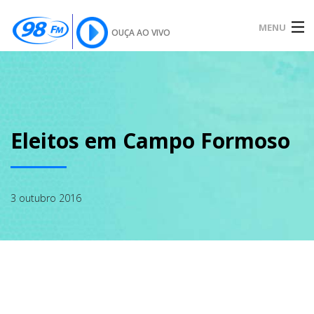
MENU
OUÇA AO VIVO
INÍCIO
SOBRE
Eleitos em Campo Formoso
NOTÍCIAS
3 outubro 2016
PODCAST
GALERIA