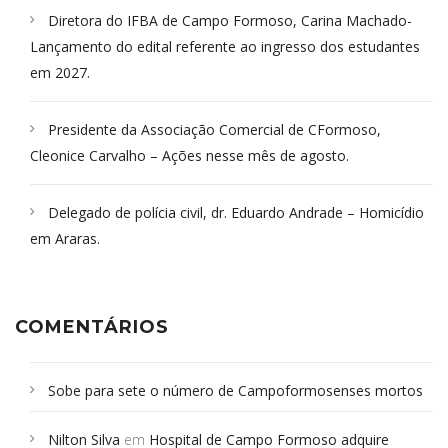
Diretora do IFBA de Campo Formoso, Carina Machado-
Lançamento do edital referente ao ingresso dos estudantes
em 2027.
Presidente da Associação Comercial de CFormoso,
Cleonice Carvalho – Ações nesse mês de agosto.
Delegado de polícia civil, dr. Eduardo Andrade – Homicídio
em Araras.
COMENTÁRIOS
Sobe para sete o número de Campoformosenses mortos
em desabamento em São Paulo - Revista da Bahia
em
Nilton Silva
em
Hospital de Campo Formoso adquire
Campoformosenses que morreram em desabamentos são