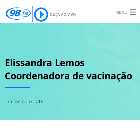
MENU
OUÇA AO VIVO
INÍCIO
SOBRE
Elissandra Lemos
Coordenadora de vacinação
NOTÍCIAS
17 novembro 2016
PODCAST
GALERIA