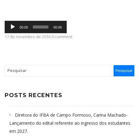
ABRANGÊNCIA
Tocador
00:00
00:00
de
áudio
17 de novembro de 2016 0 comment
CONTATO
POSTS RECENTES
Diretora do IFBA de Campo Formoso, Carina Machado-
Lançamento do edital referente ao ingresso dos estudantes
em 2027.