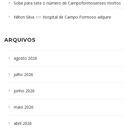
Sobe para sete o número de Campoformosenses mortos
em desabamento em São Paulo - Revista da Bahia
em
Nilton Silva
em
Hospital de Campo Formoso adquire
Campoformosenses que morreram em desabamentos são
aparelho para fazer exames de tomografia
sepultados em SP
ARQUIVOS
agosto 2026
julho 2026
junho 2026
maio 2026
abril 2026