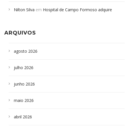
em desabamento em São Paulo - Revista da Bahia
em
Nilton Silva
em
Hospital de Campo Formoso adquire
Campoformosenses que morreram em desabamentos são
aparelho para fazer exames de tomografia
sepultados em SP
ARQUIVOS
agosto 2026
julho 2026
junho 2026
maio 2026
abril 2026