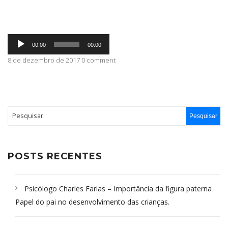
ABRANGÊNCIA
Tocador
00:00
00:00
de
áudio
8 de dezembro de 2017 0 comment
CONTATO
POSTS RECENTES
Psicólogo Charles Farias – Importância da figura paterna
Papel do pai no desenvolvimento das crianças.