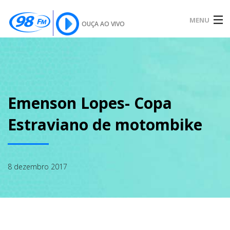
MENU
OUÇA AO VIVO
INÍCIO
SOBRE
Emenson Lopes- Copa
Estraviano de motombike
NOTÍCIAS
8 dezembro 2017
PODCAST
GALERIA