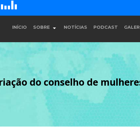
D
H
G
E
F
INÍCIO
SOBRE
NOTÍCIAS
PODCAST
GALER
História
criação do conselho de mulhe
Equipe
Programação