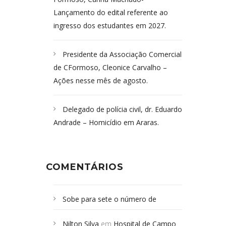
Lançamento do edital referente ao
ingresso dos estudantes em 2027.
Presidente da Associação Comercial
de CFormoso, Cleonice Carvalho –
Ações nesse mês de agosto.
Delegado de polícia civil, dr. Eduardo
Andrade – Homicídio em Araras.
COMENTÁRIOS
Sobe para sete o número de
Campoformosenses mortos em
Nilton Silva
em
Hospital de Campo
desabamento em São Paulo - Revista