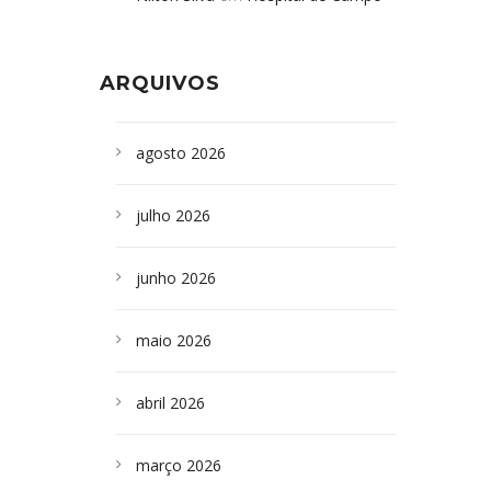
Formoso adquire aparelho para fazer
da Bahia
em
Campoformosenses que
exames de tomografia
morreram em desabamentos são
ARQUIVOS
sepultados em SP
agosto 2026
julho 2026
junho 2026
maio 2026
abril 2026
março 2026