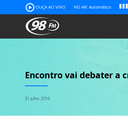
A
OUÇA AO VIVO
NO AR: Automático
B
c
Encontro vai debater a 
31 julho 2016