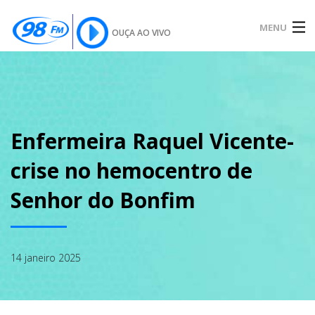
MENU
OUÇA AO VIVO
INÍCIO
SOBRE
Enfermeira Raquel Vicente-
crise no hemocentro de
NOTÍCIAS
Senhor do Bonfim
PODCAST
14 janeiro 2025
GALERIA