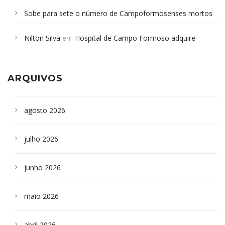
Sobe para sete o número de Campoformosenses mortos
em desabamento em São Paulo - Revista da Bahia
em
Nilton Silva
em
Hospital de Campo Formoso adquire
Campoformosenses que morreram em desabamentos são
aparelho para fazer exames de tomografia
sepultados em SP
ARQUIVOS
agosto 2026
julho 2026
junho 2026
maio 2026
abril 2026