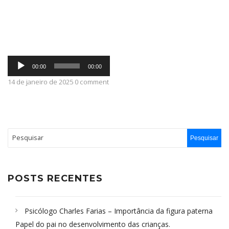
ABRANGÊNCIA
Tocador
CONTATO
00:00
00:00
de
áudio
14 de janeiro de 2025 0 comment
POSTS RECENTES
Psicólogo Charles Farias – Importância da figura paterna
Papel do pai no desenvolvimento das crianças.