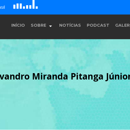
G
D
H
sil
B
c
A
E
F
INÍCIO
SOBRE
NOTÍCIAS
PODCAST
GALER
História
vandro Miranda Pitanga Júnior
Equipe
Programação