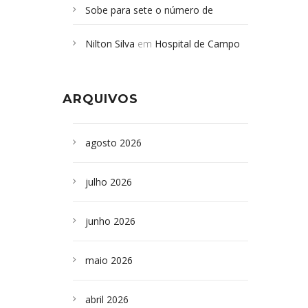
Sobe para sete o número de
Campoformosenses mortos em
Nilton Silva
em
Hospital de Campo
desabamento em São Paulo - Revista
Formoso adquire aparelho para fazer
da Bahia
em
Campoformosenses que
exames de tomografia
morreram em desabamentos são
ARQUIVOS
sepultados em SP
agosto 2026
julho 2026
junho 2026
maio 2026
abril 2026