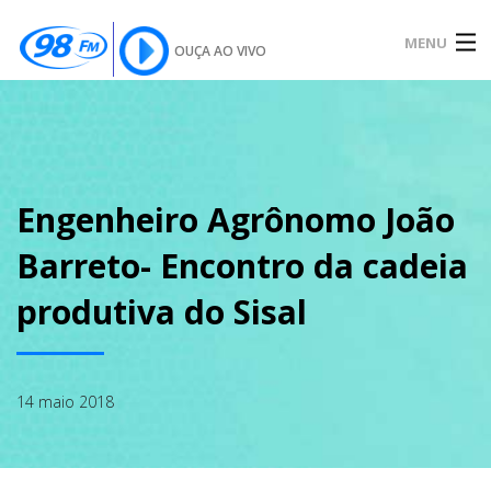
MENU
OUÇA AO VIVO
INÍCIO
SOBRE
Engenheiro Agrônomo João
Barreto- Encontro da cadeia
NOTÍCIAS
produtiva do Sisal
PODCAST
14 maio 2018
GALERIA