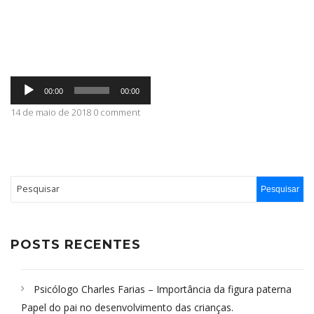
ABRANGÊNCIA
Tocador
CONTATO
00:00
00:00
de
áudio
14 de maio de 2018 0 comment
POSTS RECENTES
Psicólogo Charles Farias – Importância da figura paterna
Papel do pai no desenvolvimento das crianças.