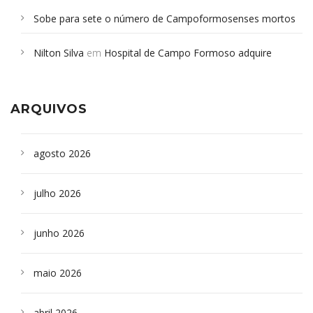
Sobe para sete o número de Campoformosenses mortos
em desabamento em São Paulo - Revista da Bahia
em
Nilton Silva
em
Hospital de Campo Formoso adquire
Campoformosenses que morreram em desabamentos são
aparelho para fazer exames de tomografia
sepultados em SP
ARQUIVOS
agosto 2026
julho 2026
junho 2026
maio 2026
abril 2026