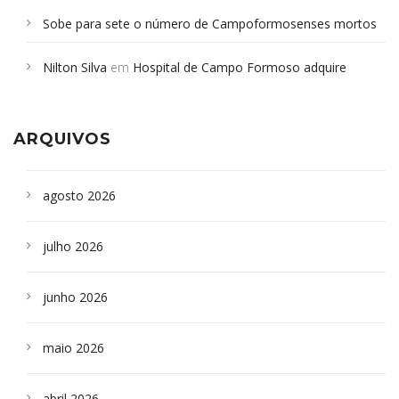
Sobe para sete o número de Campoformosenses mortos
em desabamento em São Paulo - Revista da Bahia
em
Nilton Silva
em
Hospital de Campo Formoso adquire
Campoformosenses que morreram em desabamentos são
aparelho para fazer exames de tomografia
sepultados em SP
ARQUIVOS
agosto 2026
julho 2026
junho 2026
maio 2026
abril 2026