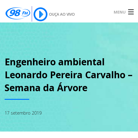
MENU
OUÇA AO VIVO
INÍCIO
SOBRE
Engenheiro ambiental
Leonardo Pereira Carvalho –
NOTÍCIAS
Semana da Árvore
PODCAST
17 setembro 2019
GALERIA