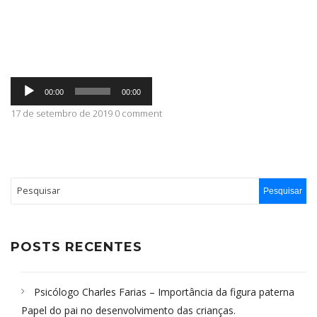
ABRANGÊNCIA
Tocador
CONTATO
00:00
00:00
de
áudio
17 de setembro de 2019 0 comment
POSTS RECENTES
Psicólogo Charles Farias – Importância da figura paterna
Papel do pai no desenvolvimento das crianças.