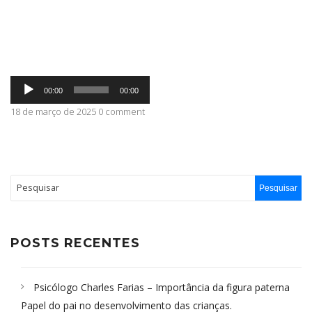
ABRANGÊNCIA
Tocador
CONTATO
00:00
00:00
de
áudio
18 de março de 2025 0 comment
POSTS RECENTES
Psicólogo Charles Farias – Importância da figura paterna
Papel do pai no desenvolvimento das crianças.