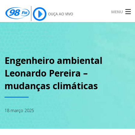
MENU
OUÇA AO VIVO
INÍCIO
SOBRE
Engenheiro ambiental
Leonardo Pereira –
NOTÍCIAS
mudanças climáticas
PODCAST
18 março 2025
GALERIA