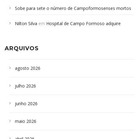
Sobe para sete o número de Campoformosenses mortos
em desabamento em São Paulo - Revista da Bahia
em
Nilton Silva
em
Hospital de Campo Formoso adquire
Campoformosenses que morreram em desabamentos são
aparelho para fazer exames de tomografia
sepultados em SP
ARQUIVOS
agosto 2026
julho 2026
junho 2026
maio 2026
abril 2026