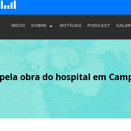
D
H
G
E
F
INÍCIO
SOBRE
NOTÍCIAS
PODCAST
GALER
História
pela obra do hospital em Cam
Equipe
Programação