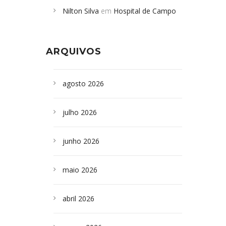
Nilton Silva
em
Hospital de Campo
desabamento em São Paulo - Revista
Formoso adquire aparelho para fazer
da Bahia
em
Campoformosenses que
exames de tomografia
morreram em desabamentos são
ARQUIVOS
sepultados em SP
agosto 2026
julho 2026
junho 2026
maio 2026
abril 2026