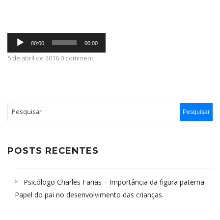
ABRANGÊNCIA
Tocador
00:00
00:00
de
áudio
5 de abril de 2016 0 comment
CONTATO
POSTS RECENTES
Psicólogo Charles Farias – Importância da figura paterna
Papel do pai no desenvolvimento das crianças.