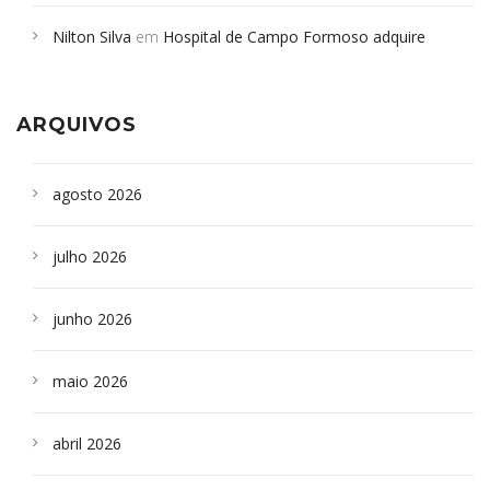
em desabamento em São Paulo - Revista da Bahia
em
Nilton Silva
em
Hospital de Campo Formoso adquire
Campoformosenses que morreram em desabamentos são
aparelho para fazer exames de tomografia
sepultados em SP
ARQUIVOS
agosto 2026
julho 2026
junho 2026
maio 2026
abril 2026