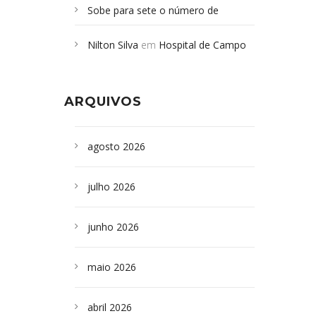
Sobe para sete o número de
Campoformosenses mortos em
Nilton Silva
em
Hospital de Campo
desabamento em São Paulo - Revista
Formoso adquire aparelho para fazer
da Bahia
em
Campoformosenses que
exames de tomografia
morreram em desabamentos são
ARQUIVOS
sepultados em SP
agosto 2026
julho 2026
junho 2026
maio 2026
abril 2026