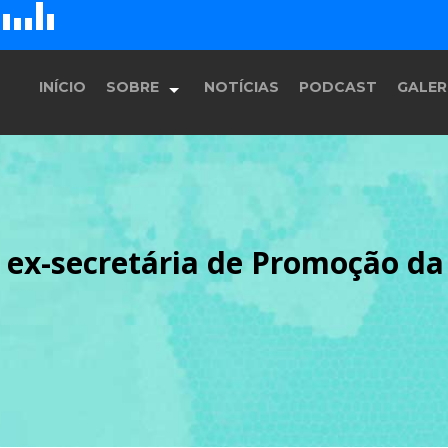
D
H
G
E
F
INÍCIO
SOBRE
NOTÍCIAS
PODCAST
GALER
História
 ex-secretária de Promoção da 
Equipe
Programação