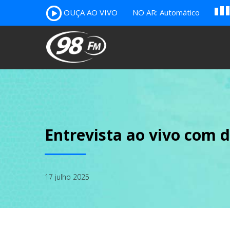
A
OUÇA AO VIVO
NO AR: Automático
B
c
Entrevista ao vivo com d
17 julho 2025