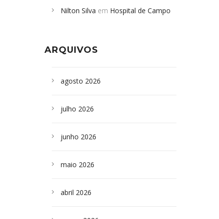
Nilton Silva
em
Hospital de Campo
desabamento em São Paulo - Revista
Formoso adquire aparelho para fazer
da Bahia
em
Campoformosenses que
exames de tomografia
morreram em desabamentos são
ARQUIVOS
sepultados em SP
agosto 2026
julho 2026
junho 2026
maio 2026
abril 2026