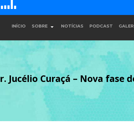
D
H
G
E
F
INÍCIO
SOBRE
NOTÍCIAS
PODCAST
GALER
História
r. Jucélio Curaçá – Nova fase d
Equipe
Programação