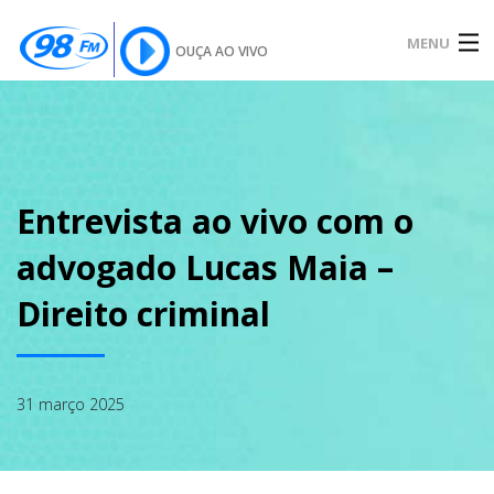
MENU
OUÇA AO VIVO
INÍCIO
SOBRE
Entrevista ao vivo com o
advogado Lucas Maia –
NOTÍCIAS
Direito criminal
PODCAST
31 março 2025
GALERIA