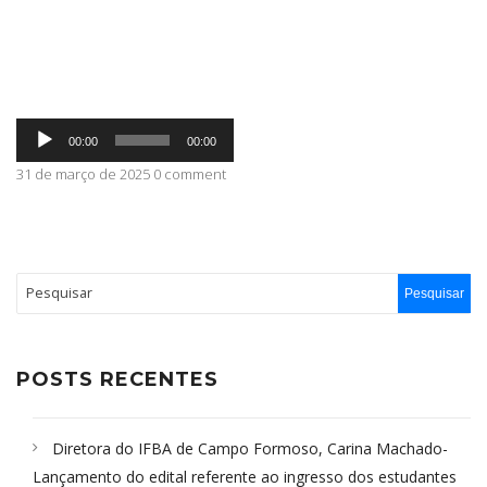
ABRANGÊNCIA
Tocador
CONTATO
00:00
00:00
de
áudio
31 de março de 2025 0 comment
POSTS RECENTES
Diretora do IFBA de Campo Formoso, Carina Machado-
Lançamento do edital referente ao ingresso dos estudantes