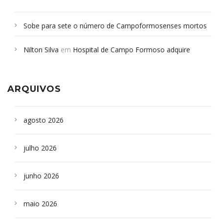
Sobe para sete o número de Campoformosenses mortos
em desabamento em São Paulo - Revista da Bahia
em
Nilton Silva
em
Hospital de Campo Formoso adquire
Campoformosenses que morreram em desabamentos são
aparelho para fazer exames de tomografia
sepultados em SP
ARQUIVOS
agosto 2026
julho 2026
junho 2026
maio 2026