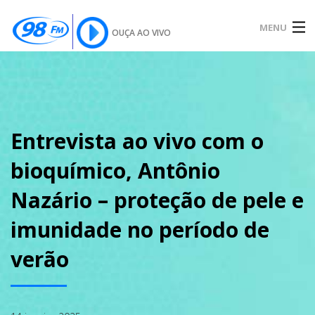
MENU
OUÇA AO VIVO
INÍCIO
SOBRE
Entrevista ao vivo com o
bioquímico, Antônio
NOTÍCIAS
Nazário – proteção de pele e
imunidade no período de
PODCAST
verão
GALERIA