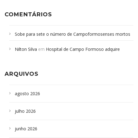
COMENTÁRIOS
Sobe para sete o número de Campoformosenses mortos
em desabamento em São Paulo - Revista da Bahia
em
Nilton Silva
em
Hospital de Campo Formoso adquire
Campoformosenses que morreram em desabamentos são
aparelho para fazer exames de tomografia
sepultados em SP
ARQUIVOS
agosto 2026
julho 2026
junho 2026