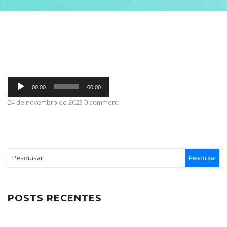
ABRANGÊNCIA
CONTATO
Tocador
00:00
00:00
de
áudio
24 de novembro de 2023 0 comment
POSTS RECENTES