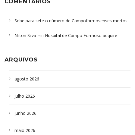
COMENTÁRIOS
Sobe para sete o número de Campoformosenses mortos
em desabamento em São Paulo - Revista da Bahia
em
Nilton Silva
em
Hospital de Campo Formoso adquire
Campoformosenses que morreram em desabamentos são
aparelho para fazer exames de tomografia
sepultados em SP
ARQUIVOS
agosto 2026
julho 2026
junho 2026
maio 2026